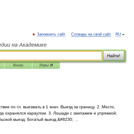
Запомнить сайт
Словарь на свой сайт
RU
едии на Академике
Найти!
Книги
Игры ⚽
вие по гл. выезжать в 1 знач. Выезд за границу. 2. Место,
ода охранялся караулом. 3. Лошади с экипажем и упряжкой;
ьской выезд. Богатый выезд.&#8230; …