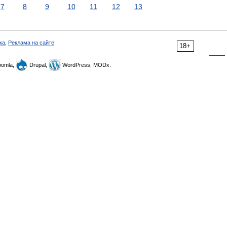
7
8
9
10
11
12
13
ка
,
Реклама на сайте
18+
omla,
Drupal,
WordPress, MODx.