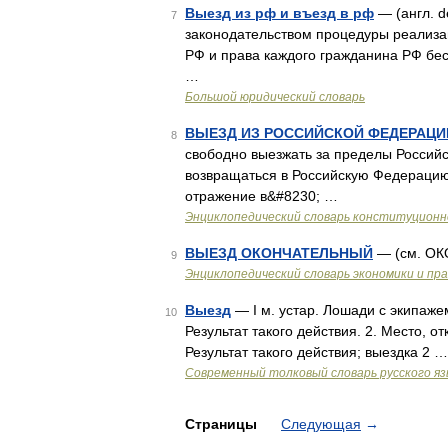
Выезд из рф и въезд в рф
— (англ. d
7
законодательством процедуры реализа
РФ и права каждого гражданина РФ бес
…
Большой юридический словарь
ВЫЕЗД ИЗ РОССИЙСКОЙ ФЕДЕРАЦИ
8
свободно выезжать за пределы Россий
возвращаться в Российскую Федерацию
отражение в&#8230; …
Энциклопедический словарь конституционн
ВЫЕЗД ОКОНЧАТЕЛЬНЫЙ
— (см. О
9
Энциклопедический словарь экономики и пр
Выезд
— I м. устар. Лошади с экипажем 
10
Результат такого действия. 2. Место, отк
Результат такого действия; выездка 2 …
Современный толковый словарь русского я
Страницы
Следующая
→