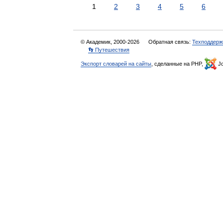
1
2
3
4
5
6
© Академик, 2000-2026
Обратная связь:
Техподдерж
👣 Путешествия
Экспорт словарей на сайты
, сделанные на PHP,
Jo