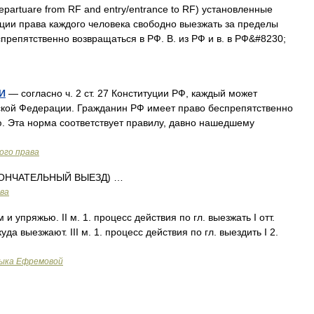
epartuare from RF and entry/entrance to RF) установленные
ции права каждого человека свободно выезжать за пределы
препятственно возвращаться в РФ. В. из РФ и в. в РФ&#8230;
И
— согласно ч. 2 ст. 27 Конституции РФ, каждый может
ской Федерации. Гражданин РФ имеет право беспрепятственно
. Эта норма соответствует правилу, давно нашедшему
ого права
КОНЧАТЕЛЬНЫЙ ВЫЕЗД) …
ава
и упряжью. II м. 1. процесс действия по гл. выезжать I отт.
уда выезжают. III м. 1. процесс действия по гл. выездить I 2.
зыка Ефремовой