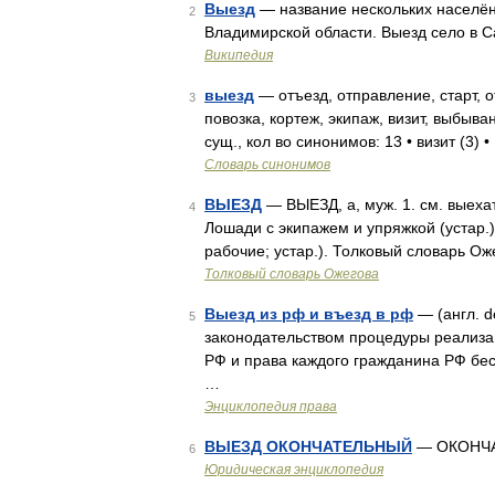
Выезд
— название нескольких населён
2
Владимирской области. Выезд село в 
Википедия
выезд
— отъезд, отправление, старт, 
3
повозка, кортеж, экипаж, визит, выбыв
сущ., кол во синонимов: 13 • визит (3) •
Словарь синонимов
ВЫЕЗД
— ВЫЕЗД, а, муж. 1. см. выехат
4
Лошади с экипажем и упряжкой (устар.)
рабочие; устар.). Толковый словарь Ож
Толковый словарь Ожегова
Выезд из рф и въезд в рф
— (англ. d
5
законодательством процедуры реализа
РФ и права каждого гражданина РФ бес
…
Энциклопедия права
ВЫЕЗД ОКОНЧАТЕЛЬНЫЙ
— ОКОНЧ
6
Юридическая энциклопедия