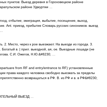
ных пунктов: Выезд деревня в Гороховецком районе
Сарапульском районе Удмуртии …
отход, отбытие; эмиграция, выбытие, посещение, выход,
ание. Ant. приезд, прибытие Словарь русских синонимов. выезд
 …
ь. 2. Место, через к рое выезжают. На выезде из города. 3.
. Богатый в. | прил. выездной, ая, ое. Выездные лошади (не
егова. С.И. Ожегов, Н.Ю.&#8230; …
epartuare from RF and entry/entrance to RF) установленные
ции права каждого человека свободно выезжать за пределы
препятственно возвращаться в РФ. В. из РФ и в. в РФ&#8230;
АТЕЛЬНЫЙ ВЫЕЗД …